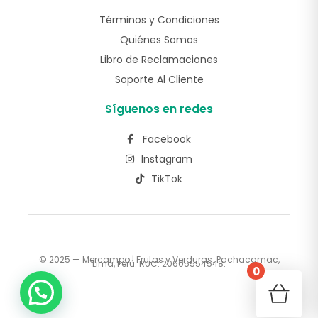
Términos y Condiciones
Quiénes Somos
Libro de Reclamaciones
Soporte Al Cliente
Síguenos en redes
Facebook
Instagram
TikTok
© 2025 — Mercampo | Frutas y Verduras. Pachacamac,
Lima, Perú. RUC: 20605554548.
0
¡Realiza tus consultas aquí!