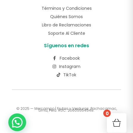
Términos y Condiciones
Quiénes Somos
Libro de Reclamaciones
Soporte Al Cliente
Síguenos en redes
Facebook
Instagram
TikTok
© 2025 — Mercampo | Frutas y Verduras. Pachacamac,
Lima, Perú. RUC: 20605554548.
0