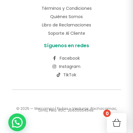
Términos y Condiciones
Quiénes Somos
Libro de Reclamaciones
Soporte Al Cliente
Síguenos en redes
Facebook
Instagram
TikTok
© 2025 — Mercampo | Frutas y Verduras. Pachacamac,
Lima, Perú. RUC: 20605554548.
0