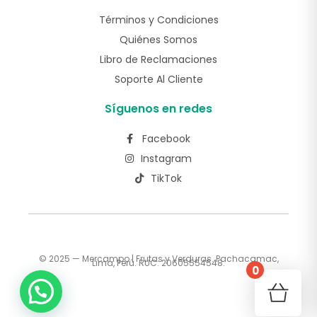
Términos y Condiciones
Quiénes Somos
Libro de Reclamaciones
Soporte Al Cliente
Síguenos en redes
Facebook
Instagram
TikTok
© 2025 — Mercampo | Frutas y Verduras. Pachacamac,
Lima, Perú. RUC: 20605554548.
0