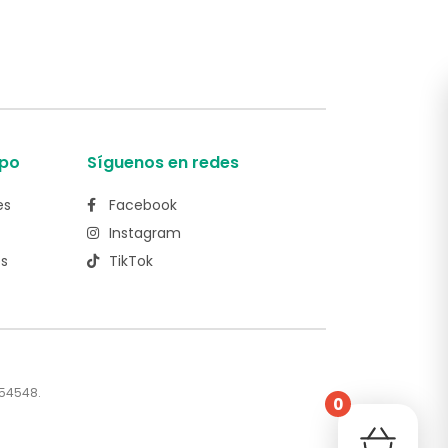
po
Síguenos en redes
es
Facebook
Instagram
es
TikTok
554548.
0