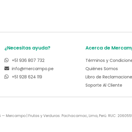
¿Necesitas ayuda?
Acerca de Mercam
+51 936 807 732
Términos y Condicion
info@mercampo.pe
Quiénes Somos
+51 928 624 119
Libro de Reclamacion
Soporte Al Cliente
 — Mercampo | Frutas y Verduras. Pachacamac, Lima, Perú. RUC: 20605