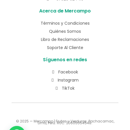
Acerca de Mercampo
Términos y Condiciones
Quiénes Somos
Libro de Reclamaciones
Soporte Al Cliente
Síguenos en redes
Facebook
Instagram
TikTok
© 2025 — Mercampo | Frutas y Verduras. Pachacamac,
Lima, Perú. RUC: 20605554548.