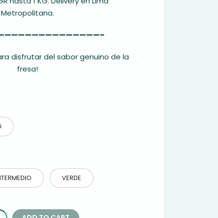
GR hasta 1 KG. Delivery en Lima
Metropolitana.
———————————————–
a disfrutar del sabor genuino de la
fresa!
G
NTERMEDIO
VERDE
ADD TO CART