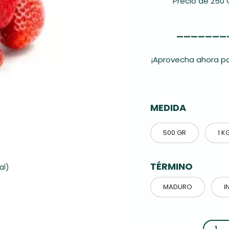
Precio de 250 
———————
¡Aprovecha ahora par
MEDIDA
500 GR
1 K
TÉRMINO
al)
MADURO
I