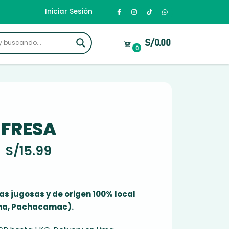
Iniciar Sesión
S/0.00
0
FRESA
S/
15.99
as jugosas y de origen 100% local
ma, Pachacamac).