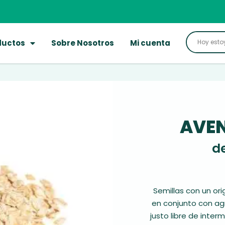
ductos
Sobre Nosotros
Mi cuenta
AVEN
d
Semillas con un or
en conjunto con ag
justo libre de inter