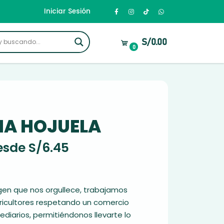
Iniciar Sesión
S/0.00
0
A HOJUELA
esde
S/
6.45
igen que nos orgullece, trabajamos
ricultores respetando un comercio
mediarios, permitiéndonos llevarte lo