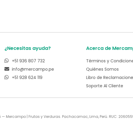
¿Necesitas ayuda?
Acerca de Mercam
+51 936 807 732
Términos y Condicion
info@mercampo.pe
Quiénes Somos
+51 928 624 119
Libro de Reclamacion
Soporte Al Cliente
 — Mercampo | Frutas y Verduras. Pachacamac, Lima, Perú. RUC: 20605