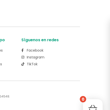
po
Síguenos en redes
es
Facebook
Instagram
es
TikTok
554548.
0