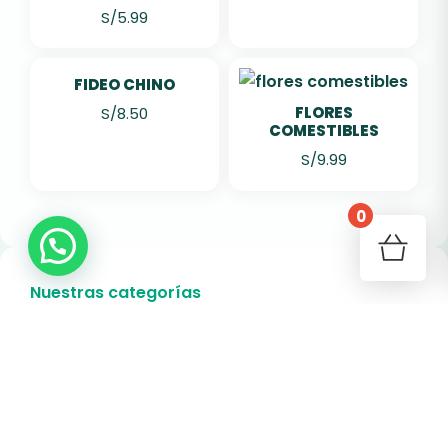
S/
5.99
FIDEO CHINO
FLORES
S/
8.50
COMESTIBLES
S/
9.99
0
Nuestras categorías
Verduras
Frutas
Granos y Semillas
Frutos Secos y Deshidratados